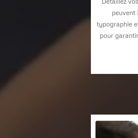
Détaillez vo
peuvent i
typographie et
pour garanti