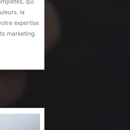
omplètes, qui
uleurs, la
votre expertise
ts marketing.