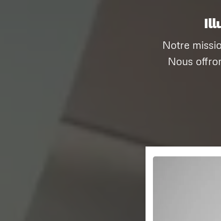
Il
Notre missio
Nous offro