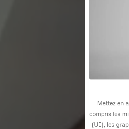
Mettez en 
compris les mi
(UI), les gra