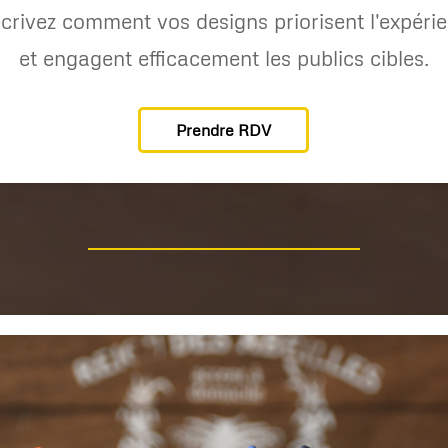
crivez comment vos designs priorisent l'expérie
et engagent efficacement les publics cibles.
Prendre RDV